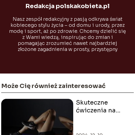
Redakcja polskakobieta.pl
Nasz zespół redakcyjny z pasją odkrywa świat
kobiecego stylu życia – od domu i urody, przez
modę i sport, aż po zdrowie. Chcemy dzielić się
z Wami wiedzą, inspirując do zmian i
pomagając zrozumieć nawet najbardziej
złożone zagadnienia w prosty, przystępny
sposób.
Może Cię również zainteresować
Skuteczne
ćwiczenia na
pośladki – które
warto włączyć do
planu treningu?