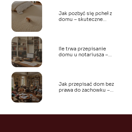
Jak pozbyć się pcheł z
domu – skuteczne
metody, które działają
Ile trwa przepisanie
domu u notariusza –
pełen przewodnik krok
po kroku
Jak przepisać dom bez
prawa do zachowku –
krok po kroku
przewodnik