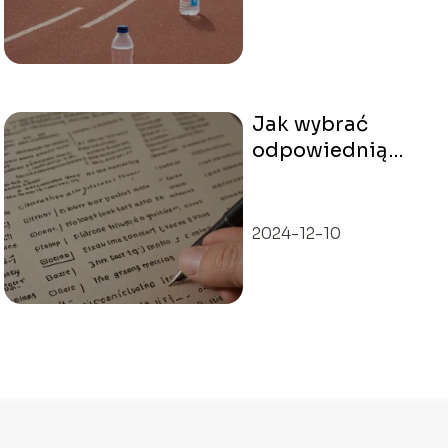
Jak wybrać
odpowiednią
dyscyplinę
sportową dla
siebie?
2024-12-10