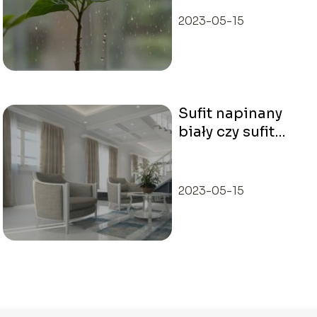
porady
2023-05-15
Sufit napinany
biały czy sufit
podwieszany – co
wybrać?
2023-05-15